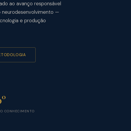
cado ao avanço responsável
o neurodesenvolvimento —
ecnologia e produção
ETODOLOGIA
0°
DO CONHECIMENTO